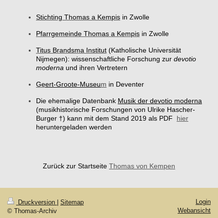
Stichting Thomas a Kempis
in Zwolle
Pfarrgemeinde Thomas a Kempis
in Zwolle
Titus Brandsma Institut
(Katholische Universität
Nijmegen): wissenschaftliche Forschung zur
devotio
moderna
und ihren Vertretern
Ge
ert-Groote-Museu
m
in Deventer
Die ehemalige Datenbank
Musik der devotio moderna
(musikhistorische Forschungen von Ulrike Hascher-
Burger †) kann mit dem Stand 2019 als PDF
hier
heruntergeladen werden
Zurück zur Startseite
Th
omas von Kempen
Login
Druckversion
|
Sitemap
Webansicht
© Thomas-Archiv