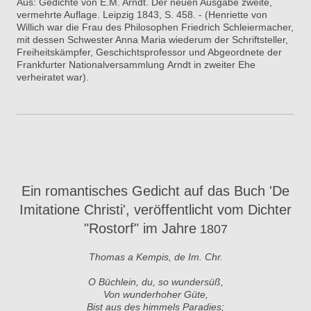
Aus: Gedichte von E.M. Arndt. Der neuen Ausgabe zweite,
vermehrte Auflage. Leipzig 1843, S. 458. - (Henriette von
Willich war die Frau des Philosophen Friedrich Schleiermacher,
mit dessen Schwester Anna Maria wiederum der Schriftsteller,
Freiheitskämpfer, Geschichtsprofessor und Abgeordnete der
Frankfurter Nationalversammlung Arndt in zweiter Ehe
verheiratet war).
Ein romantisches Gedicht auf das Buch 'De
Imitatione Christi', veröffentlicht vom Dichter
"Rostorf" im Jahre
1807
Thomas a Kempis, de Im. Chr.
O Büchlein, du, so wundersüß,
Von wunderhoher Güte,
Bist aus des himmels Paradies;