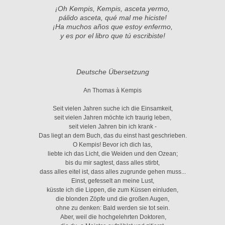
¡Oh Kempis, Kempis, asceta yermo,
pálido asceta, qué mal me hiciste!
¡Ha muchos años que estoy enfermo,
y es por el libro que tú escribiste!
Deutsche Übersetzung
An Thomas à Kempis
Seit vielen Jahren suche ich die Einsamkeit,
seit vielen Jahren möchte ich traurig leben,
seit vielen Jahren bin ich krank -
Das liegt an dem Buch, das du einst hast geschrieben.
O Kempis! Bevor ich dich las,
liebte ich das Licht, die Weiden und den Ozean;
bis du mir sagtest, dass alles stirbt,
dass alles eitel ist, dass alles zugrunde gehen muss...
Einst, gefesselt an meine Lust,
küsste ich die Lippen, die zum Küssen einluden,
die blonden Zöpfe und die großen Augen,
ohne zu denken: Bald werden sie tot sein.
Aber, weil die hochgelehrten Doktoren,