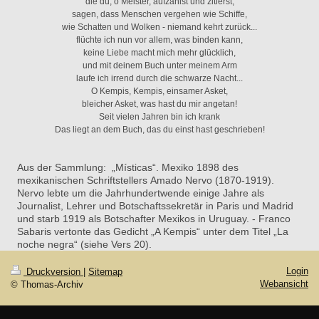
die du, o Meister, aufzählst und zitierst,
sagen, dass Menschen vergehen wie Schiffe,
wie Schatten und Wolken - niemand kehrt zurück...
flüchte ich nun vor allem, was binden kann,
keine Liebe macht mich mehr glücklich,
und mit deinem Buch unter meinem Arm
laufe ich irrend durch die schwarze Nacht...
O Kempis, Kempis, einsamer Asket,
bleicher Asket, was hast du mir angetan!
Seit vielen Jahren bin ich krank
Das liegt an dem Buch, das du einst hast geschrieben!
Aus der Sammlung: „Místicas“. Mexiko 1898 des
mexikanischen Schriftstellers Amado Nervo (1870-1919).
Nervo lebte um die Jahrhundertwende einige Jahre als
Journalist, Lehrer und Botschaftssekretär in Paris und Madrid
und starb 1919 als Botschafter Mexikos in Uruguay. - Franco
Sabaris vertonte das Gedicht „A Kempis“ unter dem Titel „La
noche negra“ (siehe Vers 20).
Login
Druckversion
|
Sitemap
Webansicht
© Thomas-Archiv