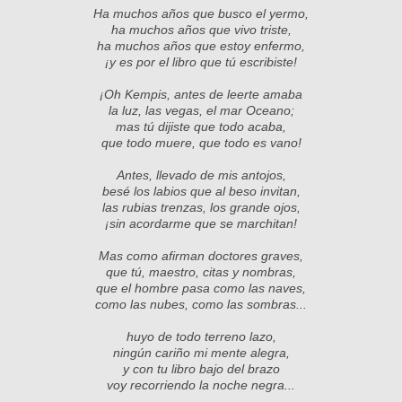
Ha muchos años que busco el yermo,
ha muchos años que vivo triste,
ha muchos años que estoy enfermo,
¡y es por el libro que tú escribiste!
¡Oh Kempis, antes de leerte amaba
la luz, las vegas, el mar Oceano;
mas tú dijiste que todo acaba,
que todo muere, que todo es vano!
Antes, llevado de mis antojos,
besé los labios que al beso invitan,
las rubias trenzas, los grande ojos,
¡sin acordarme que se marchitan!
Mas como afirman doctores graves,
que tú, maestro, citas y nombras,
que el hombre pasa como las naves,
como las nubes, como las sombras...
huyo de todo terreno lazo,
ningún cariño mi mente alegra,
y con tu libro bajo del brazo
voy recorriendo la noche negra...