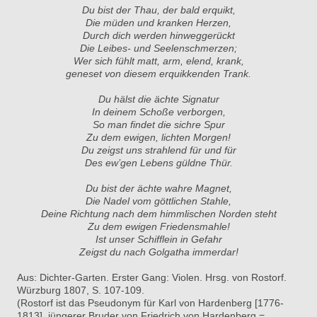
Du bist der Thau, der bald erquikt,
Die müden und kranken Herzen,
Durch dich werden hinweggerückt
Die Leibes- und Seelenschmerzen;
Wer sich fühlt matt, arm, elend, krank,
geneset von diesem erquikkenden Trank.
Du hälst die ächte Signatur
In deinem Schoße verborgen,
So man findet die sichre Spur
Zu dem ewigen, lichten Morgen!
Du zeigst uns strahlend für und für
Des ew’gen Lebens güldne Thür.
Du bist der ächte wahre Magnet,
Die Nadel vom göttlichen Stahle,
Deine Richtung nach dem himmlischen Norden steht
Zu dem ewigen Friedensmahle!
Ist unser Schifflein in Gefahr
Zeigst du nach Golgatha immerdar!
Aus: Dichter-Garten. Erster Gang: Violen. Hrsg. von Rostorf.
Würzburg 1807, S. 107-109.
(Rostorf ist das Pseudonym für Karl von Hardenberg [1776-
1813], jüngerer Bruder von Friedrich von Hardenberg =