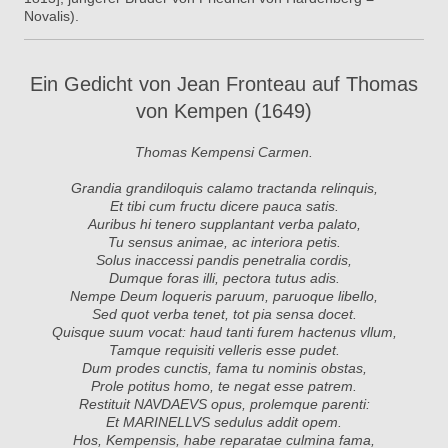
Novalis).
Ein Gedicht von Jean Fronteau auf Thomas
von Kempen (1649)
Thomas Kempensi Carmen.
Grandia grandiloquis calamo tractanda relinquis,
Et tibi cum fructu dicere pauca satis.
Auribus hi tenero supplantant verba palato,
Tu sensus animae, ac interiora petis.
Solus inaccessi pandis penetralia cordis,
Dumque foras illi, pectora tutus adis.
Nempe Deum loqueris paruum, paruoque libello,
Sed quot verba tenet, tot pia sensa docet.
Quisque suum vocat: haud tanti furem hactenus vllum,
Tamque requisiti velleris esse pudet.
Dum prodes cunctis, fama tu nominis obstas,
Prole potitus homo, te negat esse patrem.
Restituit
NAVDAEVS
opus, prolemque parenti:
Et
MARINELLVS
sedulus addit opem.
Hos, Kempensis, habe reparatae culmina fama,